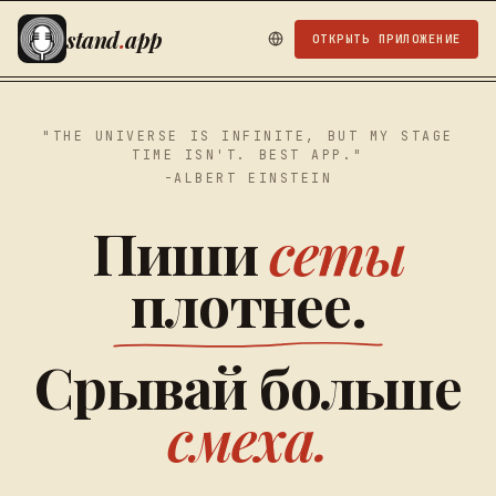
stand
.
app
ОТКРЫТЬ ПРИЛОЖЕНИЕ
"THE UNIVERSE IS INFINITE, BUT MY STAGE
TIME ISN'T. BEST APP."
-ALBERT EINSTEIN
Пиши
сеты
плотнее.
Срывай больше
смеха.