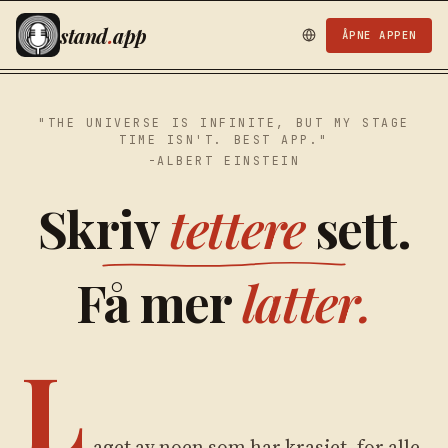
stand
.
app
ÅPNE APPEN
"THE UNIVERSE IS INFINITE, BUT MY STAGE
TIME ISN'T. BEST APP."
-ALBERT EINSTEIN
Skriv
tettere
sett.
Få mer
latter.
L
aget av noen som har krasjet, for alle