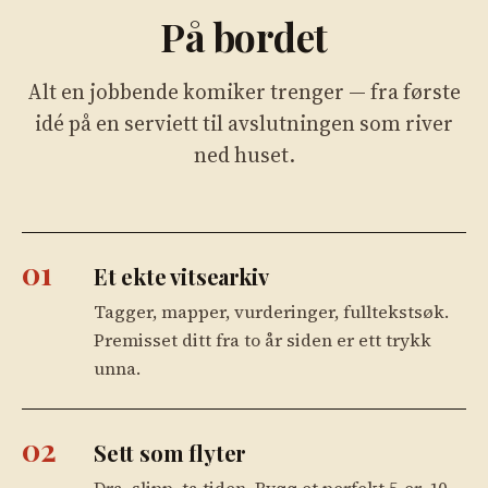
På bordet
Alt en jobbende komiker trenger — fra første
idé på en serviett til avslutningen som river
ned huset.
01
Et ekte vitsearkiv
Tagger, mapper, vurderinger, fulltekstsøk.
Premisset ditt fra to år siden er ett trykk
unna.
02
Sett som flyter
Dra, slipp, ta tiden. Bygg et perfekt 5-er, 10-