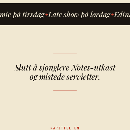
ic på tirsdag
Late show på lørdag
Edinb
Slutt å sjonglere Notes-utkast
og mistede servietter.
KAPITTEL ÉN